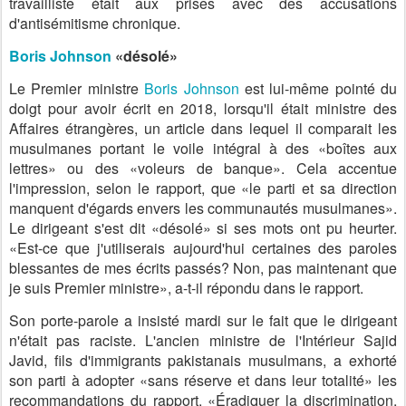
travailliste était aux prises avec des accusations
d'antisémitisme chronique.
Boris Johnson
«désolé»
Le Premier ministre
Boris Johnson
est lui-même pointé du
doigt pour avoir écrit en 2018, lorsqu'il était ministre des
Affaires étrangères, un article dans lequel il comparait les
musulmanes portant le voile intégral à des «boîtes aux
lettres» ou des «voleurs de banque». Cela accentue
l'impression, selon le rapport, que «le parti et sa direction
manquent d'égards envers les communautés musulmanes».
Le dirigeant s'est dit «désolé» si ses mots ont pu heurter.
«Est-ce que j'utiliserais aujourd'hui certaines des paroles
blessantes de mes écrits passés? Non, pas maintenant que
je suis Premier ministre», a-t-il répondu dans le rapport.
Son porte-parole a insisté mardi sur le fait que le dirigeant
n'était pas raciste. L'ancien ministre de l'Intérieur Sajid
Javid, fils d'immigrants pakistanais musulmans, a exhorté
son parti à adopter «sans réserve et dans leur totalité» les
recommandations du rapport. «Éradiquer la discrimination,