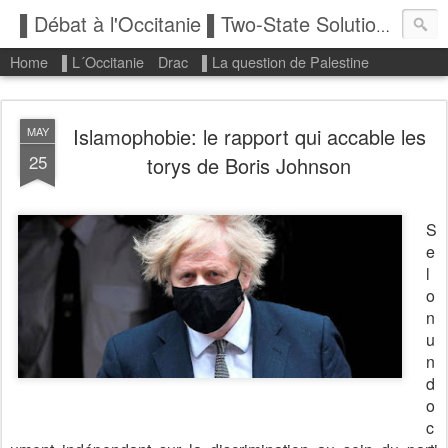
▌Débat à l'Occitanie ▌Two-State Solution: State of Palestine
Home
▌L´Occitanie
Drac
▌La question de Palestine
Islamophobie: le rapport qui accable les
MAY
25
torys de Boris Johnson
S
e
l
o
n
u
n
d
o
c