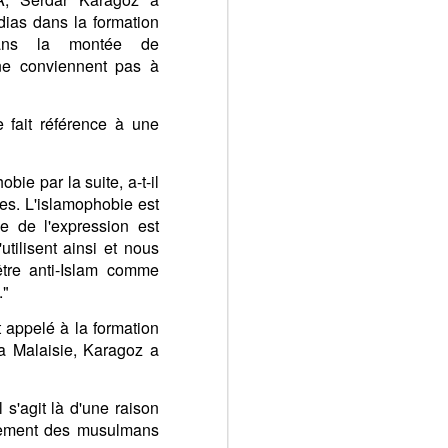
dias dans la formation
ans la montée de
 ne conviennent pas à
e fait référence à une
ie par la suite, a-t-il
tes. L'islamophobie est
 de l'expression est
utilisent ainsi et nous
être anti-Islam comme
."
 appelé à la formation
la Malaisie, Karagoz a
 s'agit là d'une raison
ulement des musulmans