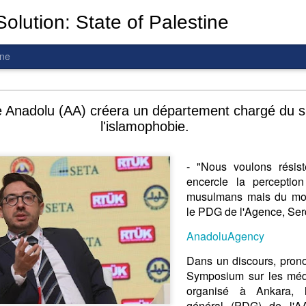
olution: State of Palestine
ine
d To The Wars: Gaza, Iran and Lebanon.
 Anadolu (AA) créera un département chargé du su
l'islamophobie.
- "Nous voulons résist
encercle la percepti
al! The butcher has been fooling you. He is ghosted by the wo
musulmans mais du mond
 you are in the same boat. A new guy is coming.
le PDG de l'Agence, Se
arted it, you end it.
AnadoluAgency
is a line you cannot cross
—
n
egotiation is the best option.
Dans un discours, prono
 Fi. Fair winds and following seas.
Symposium sur les médi
té, éga
l
ité, frate
r
nité.
organisé à Ankara, le
général (PDG) de l'A