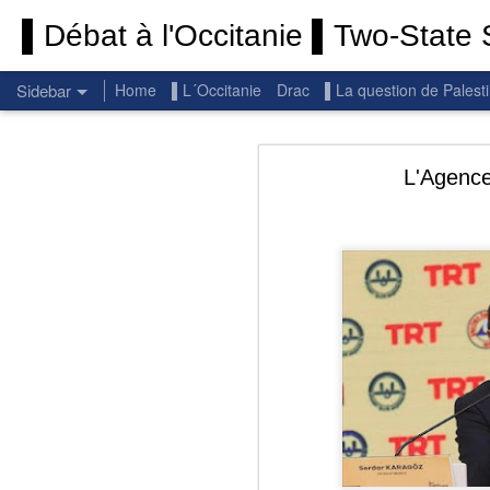
▌Débat à l'Occitanie ▌Two-State S
Sidebar
Home
▌L´Occitanie
Drac
▌La question de Palest
Permanent End To The Wars: Gaza, Iran and Lebanon.
Permanent En
L'Agence
(Thank you) Historic Hamas agreement
(Thank you) Team Gaza Initiative — EU steps up international support for Palestinians with major initiative for Gaza's early recovery and stronger international coordination
PALESTINE: Israeli settlements in the West Bank are illegal.
Get re
seems
BBC: Israel deports two activists detained on board Gaza flotilla
You st
UN: Israel must immediately release Gaza-bound Flotilla activists, say UN experts
There 
Respect is the golden rule.
Semper
Lib
e
r
Pope Francis, we learned a lot from you. We miss you!