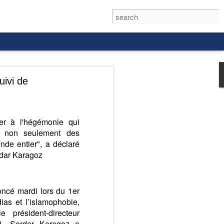
ivi de
er à l'hégémonie qui
on non seulement des
rld, and it
e entier", a déclaré
rdar Karagoz
ncé mardi lors du 1er
as et l’islamophobie,
 président-directeur
A, Serdar Karagoz a