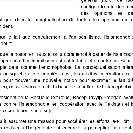
in solutions to Gaza, Iran and Lebanon.
souligné le rôle des mé
r Iran nor Lebanon will be the next Gaza.
des opinions et d
elongs to Palestine, and it will not be a Vegas-ification.
nsi que dans la marginalisation de toutes les opinions qui
ine belongs to Palestinians.
cident.
and stability in the region.
ur le fait que contrairement à l'antisémitisme, l'islamophobi
n the dark web.
 peur".
ngton. Gush Dan.
ué la notion en 1982 et on a commencé à parler de l'islamophob
parons à l'antisémitisme qui est le fait d'être contre les Sémi
ple peur comme l'entomophobie. La conceptualisation même
 puisqu'elle a été adoptée ainsi, les médias internationaux l'
s pour trouver une nouvelle notion pour exprimer le fait d'
bien, nous devons remplir la base de la notion de l'islamophobie
ésident de la République turque, Recep Tayyip Erdogan avait
e contre l'islamophobie, en coopération avec le Pakistan et 
aux continuent sur le sujet.
 assumer une mission pour accélérer les efforts, a-t-il dit. Il
ns résister à l'hégémonie qui encercle la perception non se