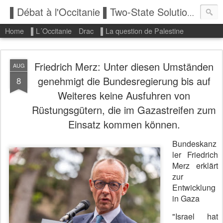
▌Débat à l'Occitanie ▌Two-State Solution: State of Palestine
Home
▌L´Occitanie
Drac
▌La question de Palestine
Friedrich Merz: Unter diesen Umständen
AUG
genehmigt die Bundesregierung bis auf
8
Weiteres keine Ausfuhren von
Rüstungsgütern, die im Gazastreifen zum
Einsatz kommen können.
Bundeskanz
ler Friedrich
Merz erklärt
zur
Entwicklung
in Gaza
"Israel hat