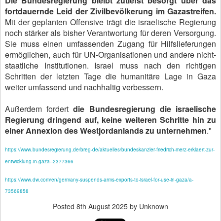
Die Bundesregierung bleibt zutiefst besorgt über das
fortdauernde Leid der Zivilbevölkerung im Gazastreifen.
Mit der geplanten Offensive trägt die israelische Regierung
noch stärker als bisher Verantwortung für deren Versorgung.
Sie muss einen umfassenden Zugang für Hilfslieferungen
ermöglichen, auch für UN-Organisationen und andere nicht-
staatliche Institutionen. Israel muss nach den richtigen
Schritten der letzten Tage die humanitäre Lage in Gaza
weiter umfassend und nachhaltig verbessern.
Außerdem fordert
die Bundesregierung die israelische
Regierung dringend auf, keine weiteren Schritte hin zu
einer Annexion des Westjordanlands zu unternehmen
."
https://www.bundesregierung.de/breg-de/aktuelles/bundeskanzler-friedrich-merz-erklaert-zur-
entwicklung-in-gaza--2377366
https://www.dw.com/en/germany-suspends-arms-exports-to-israel-for-use-in-gaza/a-
73569858
Posted
8th August 2025
by Unknown